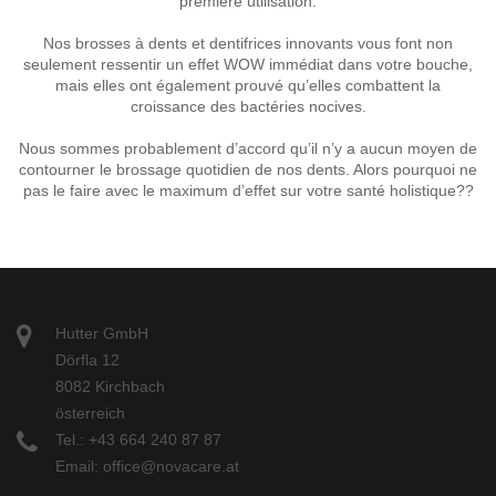
première utilisation.
Nos brosses à dents et dentifrices innovants vous font non
seulement ressentir un effet WOW immédiat dans votre bouche,
mais elles ont également prouvé qu’elles combattent la
croissance des bactéries nocives.
Nous sommes probablement d’accord qu’il n’y a aucun moyen de
contourner le brossage quotidien de nos dents. Alors pourquoi ne
pas le faire avec le maximum d’effet sur votre santé holistique??
Hutter GmbH
Dörfla 12
8082 Kirchbach
österreich
Tel.: +43 664 240 87 87
Email:
office@novacare.at